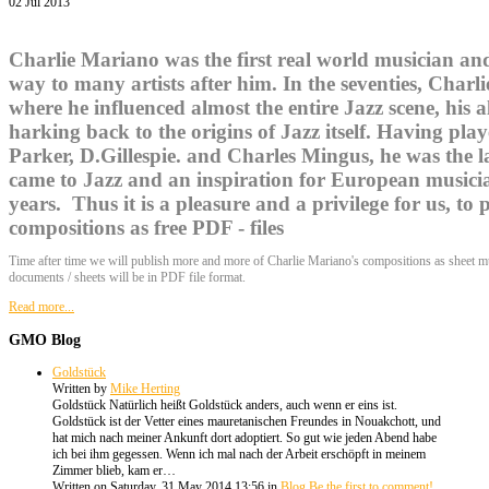
02 Jul 2013
Charlie Mariano was the first real world musician an
way to many artists after him. In the seventies, Charl
where he influenced almost the entire Jazz scene, his 
harking back to the origins of Jazz itself. Having pla
Parker, D.Gillespie. and Charles Mingus, he was the l
came to Jazz and an inspiration for European music
years. Thus it is a pleasure and a privilege for us, to 
compositions as free PDF - files
Time after time we will publish more and more of Charlie Mariano's compositions as sheet mu
documents / sheets will be in PDF file format.
Read more...
GMO
Blog
Goldstück
Written by
Mike Herting
Goldstück Natürlich heißt Goldstück anders, auch wenn er eins ist.
Goldstück ist der Vetter eines mauretanischen Freundes in Nouakchott, und
hat mich nach meiner Ankunft dort adoptiert. So gut wie jeden Abend habe
ich bei ihm gegessen. Wenn ich mal nach der Arbeit erschöpft in meinem
Zimmer blieb, kam er…
Written on Saturday, 31 May 2014 13:56
in
Blog
Be the first to comment!