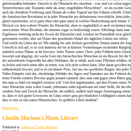
gleichermaßen behindert. Einsicht in die Ohnmacht des einzelnen - was sind wir schon anges
Steuerreformen oder Tsunamis mehr als arme, eingebildete Menschlein? - ist ein zweites Gesc
auch die christliche Forderung nach Demut als wahre Tugend auf ihre Fahnen schreibt. Gleich
der französischen Revolution ist in jeder Hierarchie per definitionem verwirklicht, denn jeder,
gleich unzufrieden, sei er ganz oben oder ganz unten in welcher Hackordnung auch immer. Und
Mensch vor dem wahren Wunder der Hierarchie, denn so unglaublich es auch erscheinen ma
unerwarteter Weise Resultate, die mitunter sogar so beabsichtigt waren. Allerdings kann man 
Ergebnisse eindeutig nicht der Zweck der Hierarchie sind, sondern im Normalfall zwar gleic
genommen werden, aber auf Dauer den geordneten Ablauf des täglichen Lebens nur stören.
Und welch ein Leben das ist! Mit ständig bis aufs höchste geschärften Sinnen nimmt der Ang
Umwelt in sich auf, er ist sich immerzu der bis in kleinste Verästelungen reichenden Rangfol
natürlich seines Platzes in ihr bewusst. Jedes Niesen seines Chefs, jeder Fehltritt eines Gleichg
bewertet und abgelegt, der wache Geist des hierarchischen Menschen ist ein Beweis für die 
der aufstrebende Angestellte bei allen Wohltaten, die er erhält, auch seine Pflichten erfüllen, d
zu lecken und nach unten alles zu treten, was sich nicht wehren kann. Aber daran gewöhnt ma
millionenfach beweist, und es ist ein kleiner Preis, fast nur ein sportliches Ringen, den jedes 
Wahre Kämpfer sind das, ebenbürtige Abbilder des Jägers und Sammlers aus der Frühzeit d
keine Früchte sondern Beweise gegen jemand sammelt, dass man statt gegen einen Bären geg
den man so bald wie möglich ersetzen will. Und dort angekommen, auf dem Posten seines Vor
einer Hierarchie seine wahre Gnade, jedermann endet irgendwann auf einer Stelle, die ihn über
sondern Sinn und Zweck der Hierarchie, die endlich, endlich nach langer Anstrengung einem j
ist, dass er sich guten Gewissens im Glanz seiner ganz gewöhnlichen Unfähigkeit sonnen kan
dass er eins ist mit seinen Mitmenschen. Ist größeres Glück denkbar?
Read more...
Charlie Mariano's Music Library
Published in
Tribute to Charlie Mariano