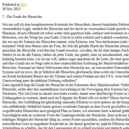
Published in
Blog
30 Nov 2013
7 - Die Gnade der Hierarchie
Wie nur soll ich dem kompliziertesten Konstrukt der Menschheit, diesem funkelnden Edelst
vermeintlicher Logik, nämlich der Hierarchie und der durch sie verursachten Gnade gerecht
Mammon, dessen Allmacht ich schon weiter oben gepriesen habe, umfasst und bestimmt sie 
Menschen, von der Wiege bis zum Grabe. Und ist es nicht wirklich und wahrlich wunderbar, 
das nur aus der Fantasie des Menschen stammt, seine Existenz, sein Vorwärtskommen (oder w
bestimmt? Wohl dem Manne oder der Frau, der früh die geballte Macht der Hierarchie erkenn
ausrichtet, die Hierarchie wird ihm ihre Gnade erweisen, wie allen, die ihr ohne lästiges Nac
Stärker ist sie als alle Fakten, stärker als jedes Genie, das glaubt, ohne sie auszukommen, stär
beiläufig beenden kann, wie sie nur will, stärker sogar manchmal als die Liebe, die einer geo
und ihrer Gnade nur im Wege steht in ihrer unabsichtlichen Auflösung der Machtverhältniss
Menschen. Niemand auf dieser Welt kommt ohne Hierarchie aus, sie transzendiert Nationalit
Systeme und sie ist es, die in Wahrheit alle Menschen gleichmacht, denn welch ein Untersch
um Kredit buckelnden Bauern aus der Ukraine und seinem Pendant aus den USA, wenn beide d
Unterwerfung unter die etablierte Ordnung vollziehen?
Ganz eigentlich liegt die Gnade der Hierarchie in der Erkenntnis ihrer Allumfassenheit. Viell
Hierarchie, sicher aber ihre unmittelbarste Auswirkung ist die Verewigung ihrer Existenz bei
Wachstum. Wie viel Genie ist darauf verwendet worden, immer neue überflüssige Posten zu 
Geldausgaben zu ersinnen, damit auch im Folgejahr der Rubel rollt wie bisher? Dieses herv
Hierarchie, ihre Aufblähung bei gleichzeitig sinkender Effizienz ist nicht anderes als die Ent
sich aufblähendes Weltall bei immer grösser werdender Entropie zu dem Zweck geschaffen sc
vergrößernden Hierarchien auch genügend Platz zu bieten, wir erkennen einen wahrhaft göttl
Gerechtigkeit steht an vorderster Front der Gnadengeschenke der Hierarchie, denn nicht nur is
beliebiges Mitglied der Hierarchie fähig ist, seinen Posten auszufüllen, sondern die Hierarchi
menschlichen Geist zu ungeahnter Kreativität an, die darauf gerichtet ist, jegliche Effizienz 
Arbeitsklima zu schaffen, das für den Langsamsten oft zu schnell erscheint und dadurch wah