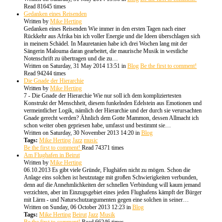
Read 81645 times
Gedanken eines Reisenden
Written by
Mike Herting
Gedanken eines Reisenden Wie immer in den ersten Tagen nach einer
Rückkehr aus Afrika bin ich voller Energie und die Ideen überschlagen sich
in meinem Schädel. In Mauretanien habe ich drei Wochen lang mit der
Sängerin Malouma daran gearbeitet, die maurische Musik in westliche
Notenschrift zu übertragen und die zu…
Written on Saturday, 31 May 2014 13:51
in
Blog
Be the first to comment!
Read 94244 times
Die Gnade der Hierarchie
Written by
Mike Herting
7 - Die Gnade der Hierarchie Wie nur soll ich dem kompliziertesten
Konstrukt der Menschheit, diesem funkelnden Edelstein aus Emotionen und
vermeintlicher Logik, nämlich der Hierarchie und der durch sie verursachten
Gnade gerecht werden? Ähnlich dem Gotte Mammon, dessen Allmacht ich
schon weiter oben gepriesen habe, umfasst und bestimmt sie…
Written on Saturday, 30 November 2013 14:20
in
Blog
Tags:
Mike Herting
Jazz
music
Be the first to comment!
Read 74371 times
Am Flughafen in Beirut
Written by
Mike Herting
06.10.2013 Es gibt viele Gründe, Flughäfen nicht zu mögen. Schon die
Anlage eins solchen ist heutzutage mit großen Schwierigkeiten verbunden,
denn auf die Annehmlichkeiten der schnellen Verbindung will kaum jemand
verzichten, aber im Einzugsgebiet eines jeden Flughafens kämpft der Bürger
mit Lärm - und Naturschutzargumenten gegen eine solchen in seiner…
Written on Sunday, 06 October 2013 12:23
in
Blog
Tags:
Mike Herting
Beirut
Jazz
Musik
Be the first to comment!
Read 66246 times