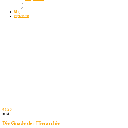
Blog
Impressum
0
1
2
3
music
Die Gnade der Hierarchie