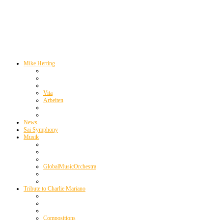
Mike Herting
Vita
Arbeiten
News
Sai Symphony
Musik
GlobalMusicOrchestra
Tribute to Charlie Mariano
Compositions