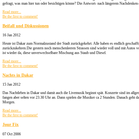
gefragt, was man hier tun oder besichtigen könne? Die Antwort- nach längerem Nachdenken-
Read more...
Be the first to comment!
Beifall und Diskussionen
16 Jan 2012
Heute ist Dakar zum Normalzustand der Stadt zurückgekehrt. Alle haben es endlich geschaff
zurückzukehren.Die gestern noch menschenleeren Strassen sind wieder voll und mit Autos v
ist wieder da, diese unverwechselbare Mischung aus Staub und Diesel.
Read more...
Be the first to comment!
Nachts in Dakar
15 Jan 2012
Das Nachtleben in Dakar und damit auch die Livemusik beginnt spät. Konzerte sind im allge
fangen aber selten vor 23.30 Uhr an. Dann spielen die Musiker ca 2 Stunden. Danach geht d
Morgen.
Read more...
Be the first to comment!
Jour Fix
07 Oct 2006