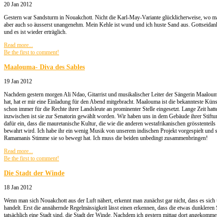
20 Jan 2012
Gestern war Sandsturm in Nouakchott. Nicht die Karl-May-Variante glücklicherweise, wo ma
aber auch so äusserst unangenehm. Mein Kehle ist wund und ich huste Sand aus. Gottseidank
und es ist wieder erträglich.
Read more...
Be the first to comment!
Maalouma- Diva des Sables
19 Jan 2012
Nachdem gestern morgen Ali Ndao, Gitarrist und musikalischer Leiter der Sängerin Maalou
hat, hat er mir eine Einladung für den Abend mitgebracht. Maalouma ist die bekannteste Küns
schon immer für die Rechte ihrer Landsleute an prominenter Stelle eingesetzt. Lange Zeit hatt
inzwischen ist sie zur Senatorin gewählt worden. Wir haben uns in dem Gebäude ihrer Stiftun
dafür ein, dass die mauretanische Kultur, die wie die anderen westafrikanischen grösstenteil
bewahrt wird. Ich habe ihr ein wenig Musik von unserem indischen Projekt vorgespielt und s
Ramamanis Stimme sie so bewegt hat. Ich muss die beiden unbedingt zusammenbringen!
Read more...
Be the first to comment!
Die Stadt der Winde
18 Jan 2012
Wenn man sich Nouakchott aus der Luft nähert, erkennt man zunächst gar nicht, dass es sic
handelt. Erst die annähernde Regelmässigkeit lässt einen erkennen, dass die etwas dunkleren
tatsächlich eine Stadt sind, die Stadt der Winde. Nachdem ich gestern mittag dort angekomme