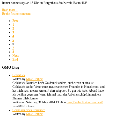
Immer donnerstags ab 15 Uhr im Bürgerhaus Stollwerck ,Raum 413!
Read more...
Be the first to comment!
Prev
1
2
3
4
5
6
7
8
Next
End
GMO
Blog
Goldstück
Written by
Mike Herting
Goldstück Natürlich heißt Goldstück anders, auch wenn er eins ist.
Goldstück ist der Vetter eines mauretanischen Freundes in Nouakchott, und
hat mich nach meiner Ankunft dort adoptiert. So gut wie jeden Abend habe
ich bei ihm gegessen. Wenn ich mal nach der Arbeit erschöpft in meinem
Zimmer blieb, kam er…
Written on Saturday, 31 May 2014 13:56
in
Blog
Be the first to comment!
Read 81619 times
Gedanken eines Reisenden
Written by
Mike Herting