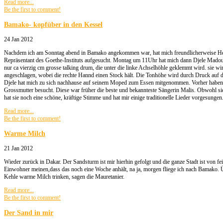
Read more...
Be the first to comment!
Bamako- kopfüber in den Kessel
24 Jan 2012
Nachdem ich am Sonntag abend in Bamako angekommen war, hat mich freundlicherweise Herr
Repräsentant des Goethe-Instituts aufgesucht. Montag um 11Uhr hat mich dann Djele Madou b
nur ca vierzig cm grosse talking drum, die unter die linke Achselhöhle geklemmt wird. sie w
angeschlagen, wobei die rechte Hannd einen Stock hält. Die Tonhöhe wird durch Druck auf d
Djele hat mich zu sich nachhause auf seinem Moped zum Essen mitgenommen. Vorher haben w
Grossmutter besucht. Diese war früher die beste und bekannteste Sängerin Malis. Obwohl sie s
hat sie noch eine schöne, kräftige Stimme und hat mir einige traditionelle Lieder vorgesungen
Read more...
Be the first to comment!
Warme Milch
21 Jan 2012
Wieder zurück in Dakar. Der Sandsturm ist mir hierhin gefolgt und die ganze Stadt ist von f
Einwohner meinen,dass das noch eine Woche anhält, na ja, morgen fliege ich nach Bamako. Ü
Kehle warme Milch trinken, sagen die Mauretanier.
Read more...
Be the first to comment!
Der Sand in mir