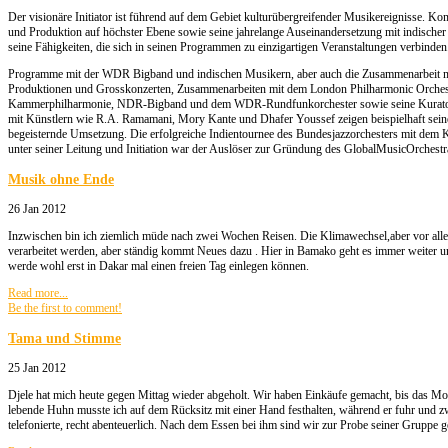
Der visionäre Initiator ist führend auf dem Gebiet kulturübergreifender Musikereignisse. K
und Produktion auf höchster Ebene sowie seine jahrelange Auseinandersetzung mit indischer
seine Fähigkeiten, die sich in seinen Programmen zu einzigartigen Veranstaltungen verbinden
Programme mit der WDR Bigband und indischen Musikern, aber auch die Zusammenarbeit 
Produktionen und Grosskonzerten, Zusammenarbeiten mit dem London Philharmonic Orches
Kammerphilharmonie, NDR-Bigband und dem WDR-Rundfunkorchester sowie seine Kuratortät
mit Künstlern wie R.A. Ramamani, Mory Kante und Dhafer Youssef zeigen beispielhaft sein
begeisternde Umsetzung. Die erfolgreiche Indientournee des Bundesjazzorchesters mit dem 
unter seiner Leitung und Initiation war der Auslöser zur Gründung des GlobalMusicOrchestr
Musik ohne Ende
26 Jan 2012
Inzwischen bin ich ziemlich müde nach zwei Wochen Reisen. Die Klimawechsel,aber vor alle
verarbeitet werden, aber ständig kommt Neues dazu . Hier in Bamako geht es immer weiter u
werde wohl erst in Dakar mal einen freien Tag einlegen können.
Read more...
Be the first to comment!
Tama und Stimme
25 Jan 2012
Djele hat mich heute gegen Mittag wieder abgeholt. Wir haben Einkäufe gemacht, bis das M
lebende Huhn musste ich auf dem Rücksitz mit einer Hand festhalten, während er fuhr und
telefonierte, recht abenteuerlich. Nach dem Essen bei ihm sind wir zur Probe seiner Gruppe g