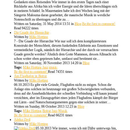
Gedanken eines Reisenden Wie immer in den ersten Tagen nach einer
Rückkehr aus Afrika bin ich voller Energie und die Ideen überschlagen sich
in meinem Schädel. In Mauretanien habe ich drei Wochen lang mit der
Sängerin Malouma daran gearbeitet, die maurische Musik in westliche
Notenschrift zu übertragen und die zu…
Written on Saturday, 31 May 2014 13:51
in
Blog
Be the first to comment!
Read 94222 times
Die Gnade der Hierarchie
Written by
Mike Herting
7 - Die Gnade der Hierarchie Wie nur soll ich dem kompliziertesten
Konstrukt der Menschheit, diesem funkelnden Edelstein aus Emotionen und
vermeintlicher Logik, nämlich der Hierarchie und der durch sie verursachten
Gnade gerecht werden? Ähnlich dem Gotte Mammon, dessen Allmacht ich
schon weiter oben gepriesen habe, umfasst und bestimmt sie…
Written on Saturday, 30 November 2013 14:20
in
Blog
Tags:
Mike Herting
Jazz
music
Be the first to comment!
Read 74351 times
Am Flughafen in Beirut
Written by
Mike Herting
06.10.2013 Es gibt viele Gründe, Flughäfen nicht zu mögen. Schon die
Anlage eins solchen ist heutzutage mit großen Schwierigkeiten verbunden,
denn auf die Annehmlichkeiten der schnellen Verbindung will kaum jemand
verzichten, aber im Einzugsgebiet eines jeden Flughafens kämpft der Bürger
mit Lärm - und Naturschutzargumenten gegen eine solchen in seiner…
Written on Sunday, 06 October 2013 12:23
in
Blog
Tags:
Mike Herting
Beirut
Jazz
Musik
Be the first to comment!
Read 66231 times
Afrika Zivil
Written by
Mike Herting
05.10.2013 Wie immer, wenn ich mit Djiby unterwegs bin,