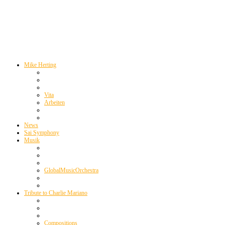
Mike Herting
Vita
Arbeiten
News
Sai Symphony
Musik
GlobalMusicOrchestra
Tribute to Charlie Mariano
Compositions