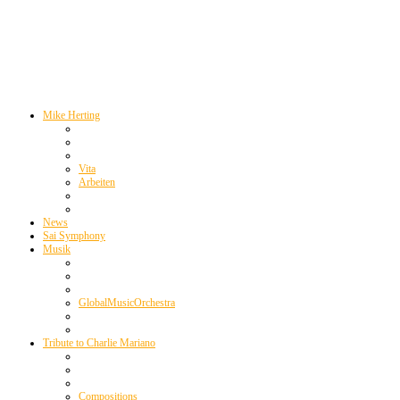
Mike Herting
Vita
Arbeiten
News
Sai Symphony
Musik
GlobalMusicOrchestra
Tribute to Charlie Mariano
Compositions