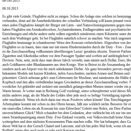
06 Oct 2013
06.10.2013
Es gibt viele Gründe, Flughäfen nicht zu mögen. Schon die Anlage eins solchen ist heutzuta
verbunden, denn auf die Annehmlichkeiten der schnellen Verbindung will kaum jemand verzi
eines jeden Flughafens kämpft der Bürger mit Lärm - und Naturschutzargumenten gegen eine
haben Flughäfen mit Atomkraftwerken, Asylantenheimen, Endlagerstätten und psychiatrische
Einrichtungen und etliche andere mehr sollten eigentlich mindestens einen Kilometer unter d
nach dem Wutbürger geht. Ist bei Flughäfen natürlich schwer zu machen. Was mich ungemein ä
Flughäfen heutzutage in schamlosester Weise den Konsum verherrlichen. Abgesehen von de
Flughäfen so zu bauen, dass man nur mit einem Hindernislaufen durch die Duty - Free - Zon
ist die Zurschaustellung vollkommen überflüssigen Luxus' geradezu obszön. Teuerste Parfu
Zigaretten und Alkoholika stehen vor dem Passagier Spalier und werben auf aufdringlichste
Devisen. Nein, nein, nicht dass man dieses falsch versteht, man nimmt auch Dollar, Euro, li
auch Goldbarren oder Blutdiamanten aus dem Kongo. Hier in Beirut ist die Ansammlung der B
sondern auch am Airport von für mich unbekannter Dichte. Als ganz besonders pervers empfi
bekannten Models mit kurzen Kleidern, tiefen Ausschnitten, nackten Armen und Beinen und 
präsentiert. Gleich nebenan geht's zum Gebetsraum für Muslime, und mindestens die Hälfte 
Kopftuch und den alles verhüllenden langen Gewändern an dieser Zurschaustellung vorbei. N
westlicher Art gekleidet und stolziert mit unendlich gelangweilten Mienen immer wieder ein 
Waren herum. Je weiter man in Richtung Golf vordringt, umso schizophrener wird dieses Mis
nichts anderes zeigt, als die Macht des Geldes über jede noch so heftige Verteidigung irgendwe
oder muslimisch. Wenn ich doch darin nur etwas Positives sehen könnte! Das Totschlagargum
Arbeitsplätze kommt mir schon zu den Ohren heraus, fällt uns wirklich nichts Besseres für
ein sinnvolles Leben ein als Konsum bis zum Erbrechen? Gehört eine Rolex, ein Dior-Parfu
unverzichtbaren Glück? Mich schaudert bei dem Gedanken, aber vielleicht bin ich nur ein un
einen Strandspaziergang einem Duty -Free-Einkauf vorzieht, von Volkswirtschaft keine Ahnun
weitergehen und dem nächsten Konsumenten Platz machen sollte. Wer hat behauptet, dass Gel
dieser Welt hat es den Geruch Chanel und Lancome, und ich bin jedes Mal froh, wenn ich au
Rollfeld, möge dies auch noch so sehr nach Kerosin riechen.....