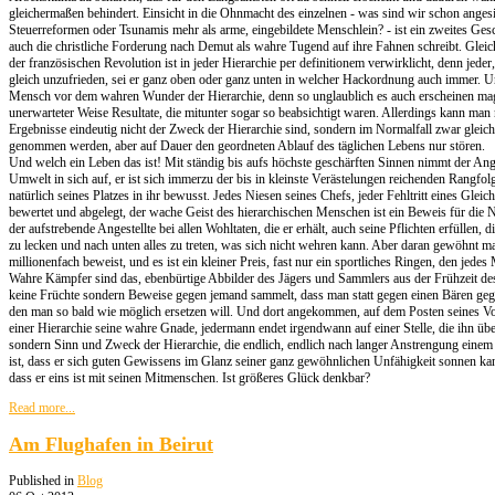
gleichermaßen behindert. Einsicht in die Ohnmacht des einzelnen - was sind wir schon anges
Steuerreformen oder Tsunamis mehr als arme, eingebildete Menschlein? - ist ein zweites Gesc
auch die christliche Forderung nach Demut als wahre Tugend auf ihre Fahnen schreibt. Gleich
der französischen Revolution ist in jeder Hierarchie per definitionem verwirklicht, denn jeder,
gleich unzufrieden, sei er ganz oben oder ganz unten in welcher Hackordnung auch immer. Und
Mensch vor dem wahren Wunder der Hierarchie, denn so unglaublich es auch erscheinen ma
unerwarteter Weise Resultate, die mitunter sogar so beabsichtigt waren. Allerdings kann man 
Ergebnisse eindeutig nicht der Zweck der Hierarchie sind, sondern im Normalfall zwar gleic
genommen werden, aber auf Dauer den geordneten Ablauf des täglichen Lebens nur stören.
Und welch ein Leben das ist! Mit ständig bis aufs höchste geschärften Sinnen nimmt der Ang
Umwelt in sich auf, er ist sich immerzu der bis in kleinste Verästelungen reichenden Rangfol
natürlich seines Platzes in ihr bewusst. Jedes Niesen seines Chefs, jeder Fehltritt eines Gleichg
bewertet und abgelegt, der wache Geist des hierarchischen Menschen ist ein Beweis für die 
der aufstrebende Angestellte bei allen Wohltaten, die er erhält, auch seine Pflichten erfüllen, d
zu lecken und nach unten alles zu treten, was sich nicht wehren kann. Aber daran gewöhnt ma
millionenfach beweist, und es ist ein kleiner Preis, fast nur ein sportliches Ringen, den jedes 
Wahre Kämpfer sind das, ebenbürtige Abbilder des Jägers und Sammlers aus der Frühzeit d
keine Früchte sondern Beweise gegen jemand sammelt, dass man statt gegen einen Bären geg
den man so bald wie möglich ersetzen will. Und dort angekommen, auf dem Posten seines Vor
einer Hierarchie seine wahre Gnade, jedermann endet irgendwann auf einer Stelle, die ihn über
sondern Sinn und Zweck der Hierarchie, die endlich, endlich nach langer Anstrengung einem j
ist, dass er sich guten Gewissens im Glanz seiner ganz gewöhnlichen Unfähigkeit sonnen kan
dass er eins ist mit seinen Mitmenschen. Ist größeres Glück denkbar?
Read more...
Am Flughafen in Beirut
Published in
Blog