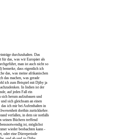
einträge durchzuhalten. Das
 für das, was wir Europäer als
chgeführt, man ist auch nicht so
) bemerke, dass eigentlich ich
ache das, was meine afrikanischen
ach das machen, was gerade
hl ich zum Beispiel mit Djiby ja
nachzudenken. In Indien ist der
nde, auf jeden Fall ein
um sich herum aufzubauen und
und sich gleichsam an einen
das ich mir bei Aufenthalten in
Abwesenheit dorthin zurückkehre.
tand verfallen, in dem sie notfalls
n seinen Büchern treffend
rlebensnotwendig ist, möglichst
immer wieder beobachten kann -
t, oder eine Dürreperiode
eibe, und ab und zu Djiby