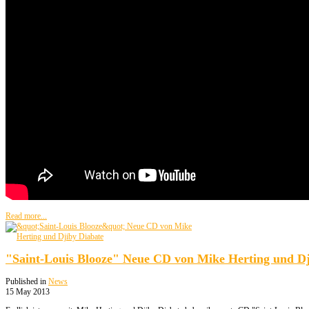
Read more...
"Saint-Louis Blooze" Neue CD von Mike Herting und Dj
Published in
News
15 May 2013