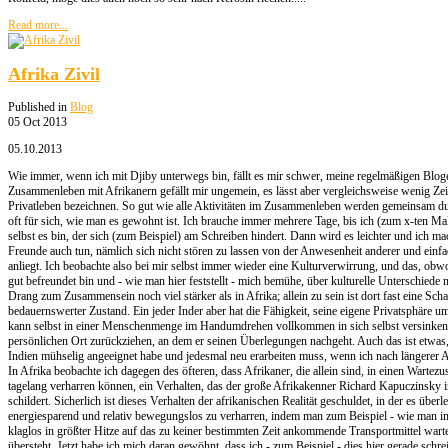
Read more...
Afrika Zivil
Published in
Blog
05 Oct 2013
05.10.2013
Wie immer, wenn ich mit Djiby unterwegs bin, fällt es mir schwer, meine regelmäßigen Blog
Zusammenleben mit Afrikanern gefällt mir ungemein, es lässt aber vergleichsweise wenig Zeit
Privatleben bezeichnen. So gut wie alle Aktivitäten im Zusammenleben werden gemeinsam dur
oft für sich, wie man es gewohnt ist. Ich brauche immer mehrere Tage, bis ich (zum x-ten Mal
selbst es bin, der sich (zum Beispiel) am Schreiben hindert. Dann wird es leichter und ich m
Freunde auch tun, nämlich sich nicht stören zu lassen von der Anwesenheit anderer und einf
anliegt. Ich beobachte also bei mir selbst immer wieder eine Kulturverwirrung, und das, obwo
gut befreundet bin und - wie man hier feststellt - mich bemühe, über kulturelle Unterschiede 
Drang zum Zusammensein noch viel stärker als in Afrika; allein zu sein ist dort fast eine Scha
bedauernswerter Zustand. Ein jeder Inder aber hat die Fähigkeit, seine eigene Privatsphäre 
kann selbst in einer Menschenmenge im Handumdrehen vollkommen in sich selbst versinken 
persönlichen Ort zurückziehen, an dem er seinen Überlegungen nachgeht. Auch das ist etwas, 
Indien mühselig angeeignet habe und jedesmal neu erarbeiten muss, wenn ich nach längerer 
In Afrika beobachte ich dagegen des öfteren, dass Afrikaner, die allein sind, in einen Wartezus
tagelang verharren können, ein Verhalten, das der große Afrikakenner Richard Kapuczinsky i
schildert. Sicherlich ist dieses Verhalten der afrikanischen Realität geschuldet, in der es übe
energiesparend und relativ bewegungslos zu verharren, indem man zum Beispiel - wie man 
klaglos in größter Hitze auf das zu keiner bestimmten Zeit ankommende Transportmittel warte
übersteht. Jetzt habe ich mich daran gewöhnt, dass ich - zum Beispiel - dies hier gerade schr