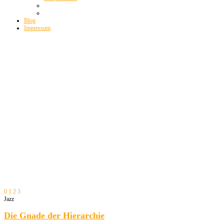
Blog
Impressum
0
1
2
3
Jazz
Die Gnade der Hierarchie