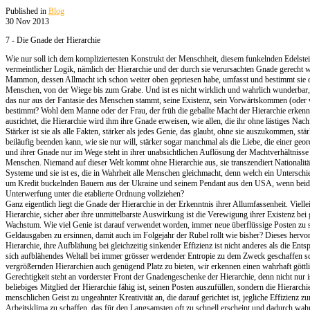
Published in
Blog
30 Nov 2013
7 - Die Gnade der Hierarchie
Wie nur soll ich dem kompliziertesten Konstrukt der Menschheit, diesem funkelnden Edelst
vermeintlicher Logik, nämlich der Hierarchie und der durch sie verursachten Gnade gerecht
Mammon, dessen Allmacht ich schon weiter oben gepriesen habe, umfasst und bestimmt sie 
Menschen, von der Wiege bis zum Grabe. Und ist es nicht wirklich und wahrlich wunderbar, 
das nur aus der Fantasie des Menschen stammt, seine Existenz, sein Vorwärtskommen (oder w
bestimmt? Wohl dem Manne oder der Frau, der früh die geballte Macht der Hierarchie erkenn
ausrichtet, die Hierarchie wird ihm ihre Gnade erweisen, wie allen, die ihr ohne lästiges Nac
Stärker ist sie als alle Fakten, stärker als jedes Genie, das glaubt, ohne sie auszukommen, stär
beiläufig beenden kann, wie sie nur will, stärker sogar manchmal als die Liebe, die einer geo
und ihrer Gnade nur im Wege steht in ihrer unabsichtlichen Auflösung der Machtverhältniss
Menschen. Niemand auf dieser Welt kommt ohne Hierarchie aus, sie transzendiert Nationalit
Systeme und sie ist es, die in Wahrheit alle Menschen gleichmacht, denn welch ein Untersch
um Kredit buckelnden Bauern aus der Ukraine und seinem Pendant aus den USA, wenn beide d
Unterwerfung unter die etablierte Ordnung vollziehen?
Ganz eigentlich liegt die Gnade der Hierarchie in der Erkenntnis ihrer Allumfassenheit. Viell
Hierarchie, sicher aber ihre unmittelbarste Auswirkung ist die Verewigung ihrer Existenz bei
Wachstum. Wie viel Genie ist darauf verwendet worden, immer neue überflüssige Posten zu 
Geldausgaben zu ersinnen, damit auch im Folgejahr der Rubel rollt wie bisher? Dieses herv
Hierarchie, ihre Aufblähung bei gleichzeitig sinkender Effizienz ist nicht anderes als die Ent
sich aufblähendes Weltall bei immer grösser werdender Entropie zu dem Zweck geschaffen sc
vergrößernden Hierarchien auch genügend Platz zu bieten, wir erkennen einen wahrhaft göttl
Gerechtigkeit steht an vorderster Front der Gnadengeschenke der Hierarchie, denn nicht nur is
beliebiges Mitglied der Hierarchie fähig ist, seinen Posten auszufüllen, sondern die Hierarchi
menschlichen Geist zu ungeahnter Kreativität an, die darauf gerichtet ist, jegliche Effizienz 
Arbeitsklima zu schaffen, das für den Langsamsten oft zu schnell erscheint und dadurch wah