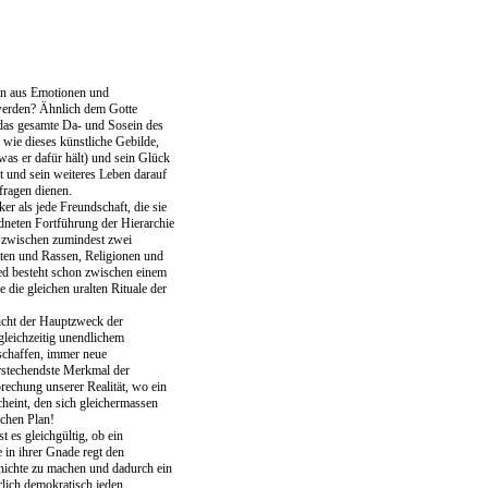
ein aus Emotionen und
 werden? Ähnlich dem Gotte
das gesamte Da- und Sosein des
wie dieses künstliche Gebilde,
as er dafür hält) und sein Glück
t und sein weiteres Leben darauf
hfragen dienen.
ker als jede Freundschaft, die sie
rdneten Fortführung der Hierarchie
e zwischen zumindest zwei
äten und Rassen, Religionen und
ied besteht schon zwischen einem
ie gleichen uralten Rituale der
eicht der Hauptzweck der
 gleichzeitig unendlichem
schaffen, immer neue
orstechendste Merkmal der
sprechung unserer Realität, wo ein
heint, den sich gleichermassen
ichen Plan!
t es gleichgültig, ob ein
e in ihrer Gnade regt den
zunichte zu machen und dadurch ein
rlich demokratisch jeden