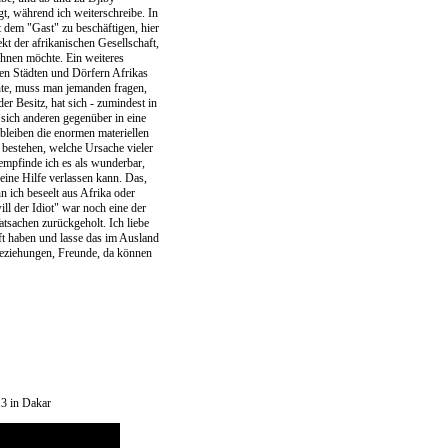
gt, während ich weiterschreibe. In
t dem "Gast" zu beschäftigen, hier
kt der afrikanischen Gesellschaft,
chnen möchte. Ein weiteres
elen Städten und Dörfern Afrikas
hte, muss man jemanden fragen,
r Besitz, hat sich - zumindest in
g sich anderen gegenüber in eine
bleiben die enormen materiellen
 bestehen, welche Ursache vieler
empfinde ich es als wunderbar,
eine Hilfe verlassen kann. Das,
nn ich beseelt aus Afrika oder
ll der Idiot" war noch eine der
tsachen zurückgeholt. Ich liebe
ft haben und lasse das im Ausland
Beziehungen, Freunde, da können
3 in Dakar