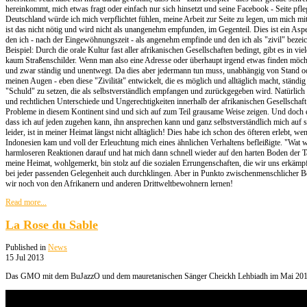
hereinkommt, mich etwas fragt oder einfach nur sich hinsetzt und seine Facebook - Seite pfle
Deutschland würde ich mich verpflichtet fühlen, meine Arbeit zur Seite zu legen, um mich mi
ist das nicht nötig und wird nicht als unangenehm empfunden, im Gegenteil. Dies ist ein Aspe
den ich - nach der Eingewöhnungszeit - als angenehm empfinde und den ich als "zivil" bezei
Beispiel: Durch die orale Kultur fast aller afrikanischen Gesellschaften bedingt, gibt es in vi
kaum Straßenschilder. Wenn man also eine Adresse oder überhaupt irgend etwas finden möc
und zwar ständig und unentwegt. Da dies aber jedermann tun muss, unabhängig von Stand ode
meinen Augen - eben diese "Zivilität" entwickelt, die es möglich und alltäglich macht, ständi
"Schuld" zu setzen, die als selbstverständlich empfangen und zurückgegeben wird. Natürlich 
und rechtlichen Unterschiede und Ungerechtigkeiten innerhalb der afrikanischen Gesellschaft
Probleme in diesem Kontinent sind und sich auf zum Teil grausame Weise zeigen. Und doch 
dass ich auf jeden zugehen kann, ihn ansprechen kann und ganz selbstverständlich mich auf s
leider, ist in meiner Heimat längst nicht alltäglich! Dies habe ich schon des öfteren erlebt, we
Indonesien kam und voll der Erleuchtung mich eines ähnlichen Verhaltens befleißigte. "Wat wi
harmloseren Reaktionen darauf und hat mich dann schnell wieder auf den harten Boden der Ta
meine Heimat, wohlgemerkt, bin stolz auf die sozialen Errungenschaften, die wir uns erkämp
bei jeder passenden Gelegenheit auch durchklingen. Aber in Punkto zwischenmenschlicher 
wir noch von den Afrikanern und anderen Drittweltbewohnern lernen!
Read more...
La Rose du Sable
Published in
News
15 Jul 2013
Das GMO mit dem BuJazzO und dem mauretanischen Sänger Cheickh Lehbiadh im Mai 201