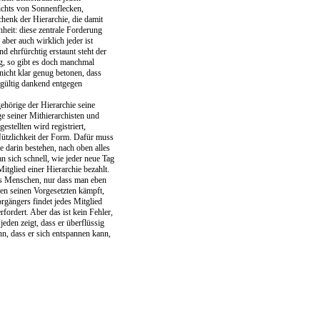
ichts von Sonnenflecken,
henk der Hierarchie, die damit
heit: diese zentrale Forderung
 aber auch wirklich jeder ist
 ehrfürchtig erstaunt steht der
g, so gibt es doch manchmal
nicht klar genug betonen, dass
hgültig dankend entgegen
ehörige der Hierarchie seine
ge seiner Mithierarchisten und
estellten wird registriert,
Nützlichkeit der Form. Dafür muss
ie darin bestehen, nach oben alles
n sich schnell, wie jeder neue Tag
Mitglied einer Hierarchie bezahlt.
es Menschen, nur dass man eben
en seinen Vorgesetzten kämpft,
gängers findet jedes Mitglied
fordert. Aber das ist kein Fehler,
eden zeigt, dass er überflüssig
n, dass er sich entspannen kann,