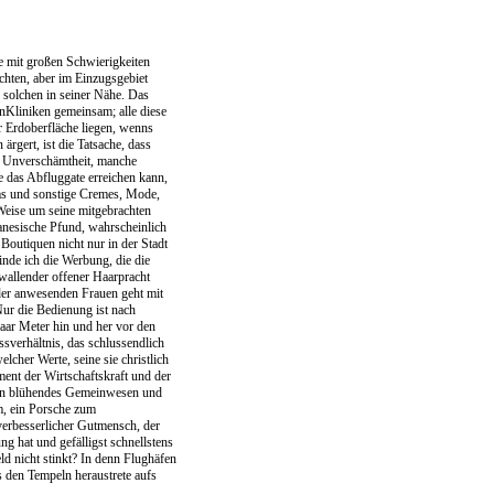
ge mit großen Schwierigkeiten
chten, aber im Einzugsgebiet
 solchen in seiner Nähe. Das
nKliniken gemeinsam; alle diese
er Erdoberfläche liegen, wenns
rgert, ist die Tatsache, dass
r Unverschämtheit, manche
e das Abfluggate erreichen kann,
ms und sonstige Cremes, Mode,
 Weise um seine mitgebrachten
banesische Pfund, wahrscheinlich
outiquen nicht nur in der Stadt
nde ich die Werbung, die die
wallender offener Haarpracht
der anwesenden Frauen geht mit
ur die Bedienung ist nach
paar Meter hin und her vor den
sverhältnis, das schlussendlich
lcher Werte, seine sie christlich
ent der Wirtschaftskraft und der
 ein blühendes Gemeinwesen und
m, ein Porsche zum
verbesserlicher Gutmensch, der
g hat und gefälligst schnellstens
d nicht stinkt? In denn Flughäfen
s den Tempeln heraustrete aufs