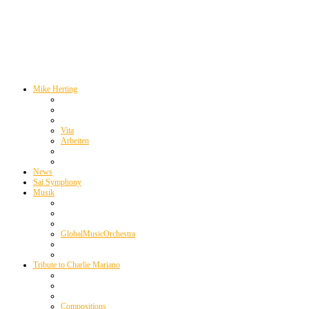
Mike Herting
Vita
Arbeiten
News
Sai Symphony
Musik
GlobalMusicOrchestra
Tribute to Charlie Mariano
Compositions