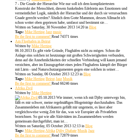
7 - Die Gnade der Hierarchie Wie nur soll ich dem kompliziertesten
Konstrukt der Menschheit, diesem funkelnden Edelstein aus Emotionen und
vermeintlicher Logik, nämlich der Hierarchie und der durch sie verursachten
Gnade gerecht werden? Ähnlich dem Gotte Mammon, dessen Allmacht ich
schon weiter oben gepriesen habe, umfasst und bestimmt sie…
Written on Saturday, 30 November 2013 14:20
in
Blog
Tags:
Mike Herting
Jazz
music
Be the first to comment!
Read 74371 times
Am Flughafen in Beirut
Written by
Mike Herting
06.10.2013 Es gibt viele Gründe, Flughäfen nicht zu mögen. Schon die
Anlage eins solchen ist heutzutage mit großen Schwierigkeiten verbunden,
denn auf die Annehmlichkeiten der schnellen Verbindung will kaum jemand
verzichten, aber im Einzugsgebiet eines jeden Flughafens kämpft der Bürger
mit Lärm - und Naturschutzargumenten gegen eine solchen in seiner…
Written on Sunday, 06 October 2013 12:23
in
Blog
Tags:
Mike Herting
Beirut
Jazz
Musik
Be the first to comment!
Read 66246 times
Afrika Zivil
Written by
Mike Herting
05.10.2013 Wie immer, wenn ich mit Djiby unterwegs bin,
fällt es mir schwer, meine regelmäßigen Blogeinträge durchzuhalten. Das
Zusammenleben mit Afrikanern gefällt mir ungemein, es lässt aber
vergleichsweise wenig Zeit für das, was wir Europäer als Privatleben
bezeichnen. So gut wie alle Aktivitäten im Zusammenleben werden
gemeinsam durchgeführt, man ist…
Written on Saturday, 05 October 2013 12:13
in
Blog
Tags:
Mike Herting
Afrika
Djiby Diabate
Musik
Jazz
Be the first to comment!
Read 72879 times