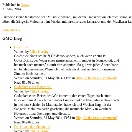
Published in
News
31 May 2014
Hier eine kleine Kostprobe der "Musique Maure", mit deren Transkription ich mich schon seit
hören die Sängerin Malouma mint Meidah mit ihrem Bruder Lemrabot und der Musikerin Lal
Read more...
GMO
Blog
Goldstück
Written by
Mike Herting
Goldstück Natürlich heißt Goldstück anders, auch wenn er eins ist.
Goldstück ist der Vetter eines mauretanischen Freundes in Nouakchott, und
hat mich nach meiner Ankunft dort adoptiert. So gut wie jeden Abend habe
ich bei ihm gegessen. Wenn ich mal nach der Arbeit erschöpft in meinem
Zimmer blieb, kam er…
Written on Saturday, 31 May 2014 13:56
in
Blog
Be the first to comment!
Read 81646 times
Gedanken eines Reisenden
Written by
Mike Herting
Gedanken eines Reisenden Wie immer in den ersten Tagen nach einer
Rückkehr aus Afrika bin ich voller Energie und die Ideen überschlagen sich
in meinem Schädel. In Mauretanien habe ich drei Wochen lang mit der
Sängerin Malouma daran gearbeitet, die maurische Musik in westliche
Notenschrift zu übertragen und die zu…
Written on Saturday, 31 May 2014 13:51
in
Blog
Be the first to comment!
Read 94246 times
Die Gnade der Hierarchie
Written by
Mike Herting