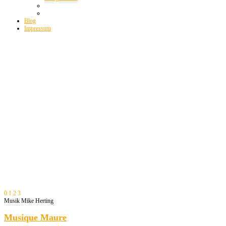
Blog
Impressum
0
1
2
3
Musik Mike Herting
Musique Maure