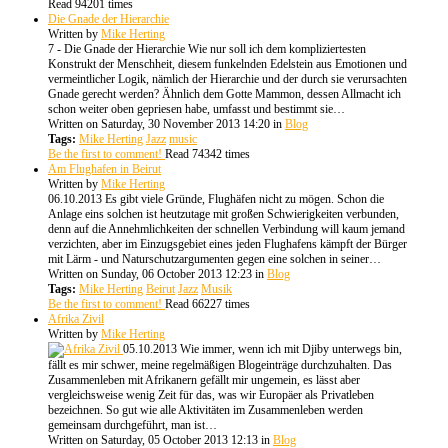
Read 94201 times
Die Gnade der Hierarchie
Written by
Mike Herting
7 - Die Gnade der Hierarchie Wie nur soll ich dem kompliziertesten
Konstrukt der Menschheit, diesem funkelnden Edelstein aus Emotionen und
vermeintlicher Logik, nämlich der Hierarchie und der durch sie verursachten
Gnade gerecht werden? Ähnlich dem Gotte Mammon, dessen Allmacht ich
schon weiter oben gepriesen habe, umfasst und bestimmt sie…
Written on Saturday, 30 November 2013 14:20
in
Blog
Tags:
Mike Herting
Jazz
music
Be the first to comment!
Read 74342 times
Am Flughafen in Beirut
Written by
Mike Herting
06.10.2013 Es gibt viele Gründe, Flughäfen nicht zu mögen. Schon die
Anlage eins solchen ist heutzutage mit großen Schwierigkeiten verbunden,
denn auf die Annehmlichkeiten der schnellen Verbindung will kaum jemand
verzichten, aber im Einzugsgebiet eines jeden Flughafens kämpft der Bürger
mit Lärm - und Naturschutzargumenten gegen eine solchen in seiner…
Written on Sunday, 06 October 2013 12:23
in
Blog
Tags:
Mike Herting
Beirut
Jazz
Musik
Be the first to comment!
Read 66227 times
Afrika Zivil
Written by
Mike Herting
05.10.2013 Wie immer, wenn ich mit Djiby unterwegs bin,
fällt es mir schwer, meine regelmäßigen Blogeinträge durchzuhalten. Das
Zusammenleben mit Afrikanern gefällt mir ungemein, es lässt aber
vergleichsweise wenig Zeit für das, was wir Europäer als Privatleben
bezeichnen. So gut wie alle Aktivitäten im Zusammenleben werden
gemeinsam durchgeführt, man ist…
Written on Saturday, 05 October 2013 12:13
in
Blog