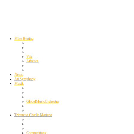
Mike Herting
Vita
Arbeiten
News
Sai Symphony
Musik
GlobalMusicOrchestra
Tribute to Charlie Mariano
Compositions