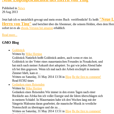
Published in
News
29 Aug 2013
"Neue L
Jetzt hab ich es tatsächlich gewagt und mein erstes Buch veröffentlicht! Es heißt
Herrn von Ting"
und berichtet über die Abenteuer, die seinem Helden, eben dem Her
sofort ist es als
ebook-Version bei amazon
erhältlich.
Read more...
GMO
Blog
Goldstück
Written by
Mike Herting
Goldstück Natürlich heißt Goldstück anders, auch wenn er eins ist.
Goldstück ist der Vetter eines mauretanischen Freundes in Nouakchott, und
hat mich nach meiner Ankunft dort adoptiert. So gut wie jeden Abend habe
ich bei ihm gegessen. Wenn ich mal nach der Arbeit erschöpft in meinem
Zimmer blieb, kam er…
Written on Saturday, 31 May 2014 13:56
in
Blog
Be the first to comment!
Read 81592 times
Gedanken eines Reisenden
Written by
Mike Herting
Gedanken eines Reisenden Wie immer in den ersten Tagen nach einer
Rückkehr aus Afrika bin ich voller Energie und die Ideen überschlagen sich
in meinem Schädel. In Mauretanien habe ich drei Wochen lang mit der
Sängerin Malouma daran gearbeitet, die maurische Musik in westliche
Notenschrift zu übertragen und die zu…
Written on Saturday, 31 May 2014 13:51
in
Blog
Be the first to comment!